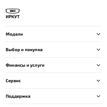
ИРКУТ
Модели
X50+
Выбор и покупка
S50
Автомобили в наличии
X70
Финансы и услуги
Спецпредложения и Акции
Автокредит
Записаться на тест-драйв
Сервис
Трейд-ин
Получить предложение
Записаться на сервис
Страхование
Поддержка
Руководство по эксплуатации
Расчет КАСКО
Гарантия Belgee