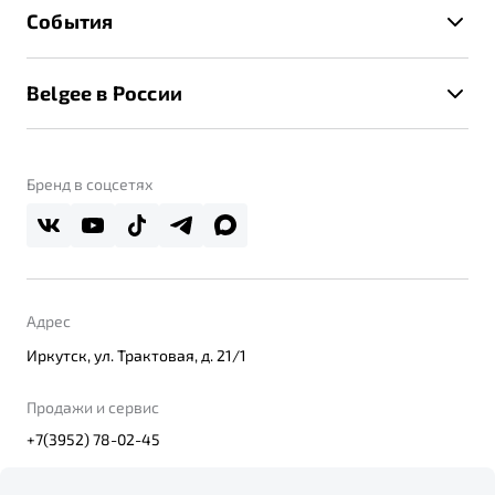
Техническое обслуживание
События
Клиентская поддержка
Калькулятор ТО
Новости
Помощь на дорогах
Belgee в России
Контакты
Belgee Линк
О бренде
Belgee Клуб
О дилерском центре
Бренд в соцсетях
Belgee Плюс
Правовая информация
Реферальная программа
Адрес
Иркутск, ул. Трактовая, д. 21/1
Продажи и сервис
+7(3952) 78-02-45