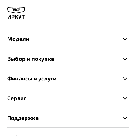
ИРКУТ
Модели
X50+
Выбор и покупка
S50
Автомобили в наличии
X70
Финансы и услуги
Спецпредложения и Акции
Автокредит
Записаться на тест-драйв
Сервис
Трейд-ин
Получить предложение
Записаться на сервис
Страхование
Поддержка
Руководство по эксплуатации
Расчет КАСКО
Гарантия Belgee
Техническое обслуживание