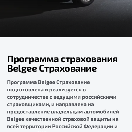
ПОДДЕРЖКА
Автокредит
О дилерском центре
Трейд-ин
Гарантия Belgee
Правовая информация
Яркий кроссовер
Страхование
Belgee Линк
от 2 219 990 ₽*
Расчет КАСКО
Belgee Клуб
Обзор
В наличии
Belgee Плюс
Программа страхования
Реферальная программа
S50
Belgee Страхование
Клиентская поддержка
Помощь на дорогах
Программа Belgee Страхование
подготовлена и реализуется в
сотрудничестве с ведущими российскими
страховщиками, и направлена на
предоставление владельцам автомобилей
Belgee качественной страховой защиты на
всей территории Российской Федерации и
Узнайте о специальных выгодах при покупке
Элегантный и практичный седан
автомобиля Belgee