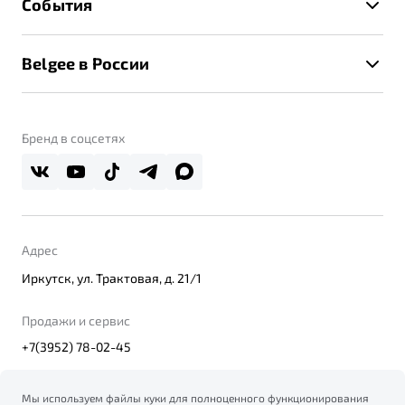
События
Клиентская поддержка
Калькулятор ТО
Новости
Помощь на дорогах
Belgee в России
Контакты
Belgee Линк
О бренде
Belgee Клуб
О дилерском центре
Бренд в соцсетях
Belgee Плюс
Правовая информация
Реферальная программа
Адрес
Иркутск, ул. Трактовая, д. 21/1
Продажи и сервис
+7(3952) 78-02-45
Мы используем файлы куки для полноценного функционирования