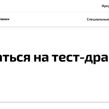
Ирку
пании
Специальные
ться на тест-др