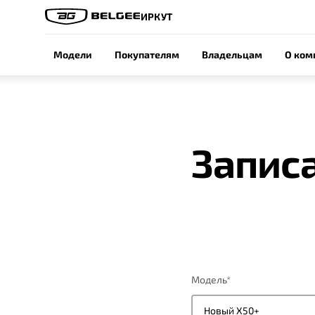
ИРКУТ
Модели
Покупателям
Владельцам
О ком
Записа
Модель
*
Новый X50+