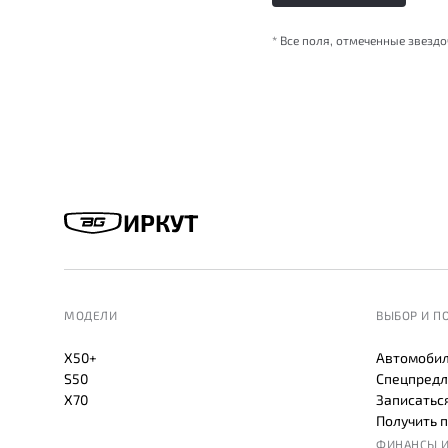
* Все поля, отмеченные звезд
ИРКУТ
МОДЕЛИ
ВЫБОР И П
X50+
Автомобил
S50
Спецпредл
X70
Записаться
Получить 
ФИНАНСЫ И