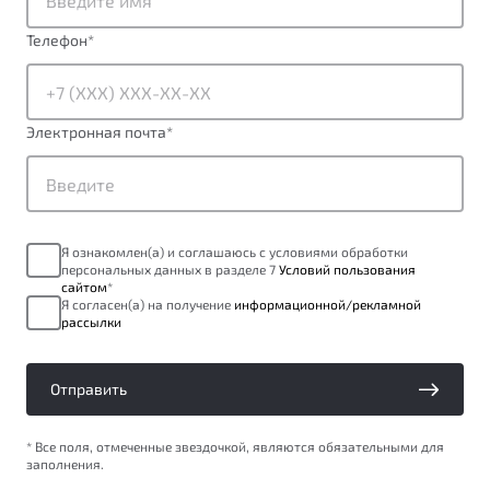
ПОДДЕРЖКА
Автокредит
О дилерском центре
Телефон
*
Трейд-ин
Гарантия Belgee
Правовая информация
Яркий кроссовер
Страхование
Belgee Линк
от 2 219 990 ₽*
Электронная почта
*
Расчет КАСКО
Belgee Клуб
Обзор
В наличии
Belgee Плюс
Реферальная программа
S50
Я ознакомлен(а) и соглашаюсь с условиями обработки
Клиентская поддержка
персональных данных в разделе 7
Условий пользования
сайтом
*
Помощь на дорогах
Я согласен(а) на получение
информационной/рекламной
рассылки
Отправить
* Все поля, отмеченные звездочкой, являются обязательными для
заполнения.
Узнайте о специальных выгодах при покупке
Элегантный и практичный седан
автомобиля Belgee