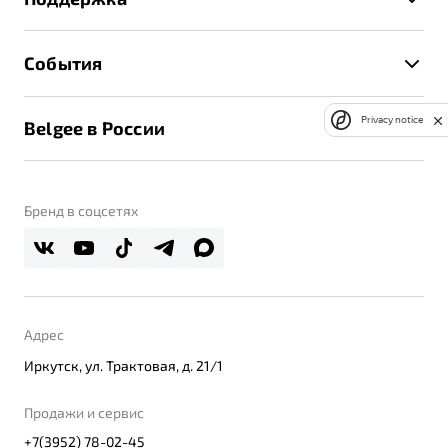
Руководство по эксплуатации
Расчет КАСКО
Гарантия Belgee
Техническое обслуживание
События
Клиентская поддержка
Калькулятор ТО
Новости
Помощь на дорогах
Privacy notice
Belgee в России
Контакты
Belgee Линк
О бренде
Belgee Клуб
О дилерском центре
Бренд в соцсетях
Belgee Плюс
Правовая информация
Реферальная программа
Адрес
Иркутск, ул. Трактовая, д. 21/1
Продажи и сервис
+7(3952) 78-02-45